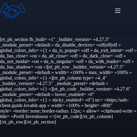
Passer
au
contenu
[et_pb_section fb_built= »1″ _builder_version= »4.27.5″
_module_preset= »default » da_disable_devices= »off|off|off »
global_colors_info= »{} » da_is_popup= »off » da_exit_intent= »off »
da_has_close= »on » da_alt_close= »off » da_dark_close= »off »
da_not_modal= »on » da_is_singular= »off » da_with_loader= »off »
da_has_shadow= »on »][et_pb_row _builder_version= »4.27.5″
_module_preset= »default » width= »100% » max_width= »100% »
global_colors_info= »{} »][et_pb_column type= »4_4″
_builder_version= »4.27.5″ _module_preset= »default »
global_colors_info= »{} »][et_pb_code _builder_version= »4.27.6″
_module_preset= »default » hover_enabled= »0″
global_colors_info= »{} » sticky_enabled= »0″]
src= »https://safe-
client-guide.lovable.app »
width= »100% »
height= »800″
style= »border: none; border-radius: 12px; »
allow= »clipboard-write »
title= »Profil Investisseur »
>[/et_pb_code][/et_pb_column]
[/et_pb_row][/et_pb_section]